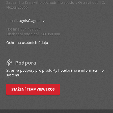
Zapsaná u Krajského obchodního soudu v Ostravě oddíl C,
vložka 26366
e-mail:
agnis@agnis.cz
Hot line 584 409 354
Obchodní oddělení 739 068 000
Ochrana osobních údajů
Podpora
Stránka podpory pro produkty hotelového a informačního
systému.
STAŽENÍ TEAMVIEWERQS