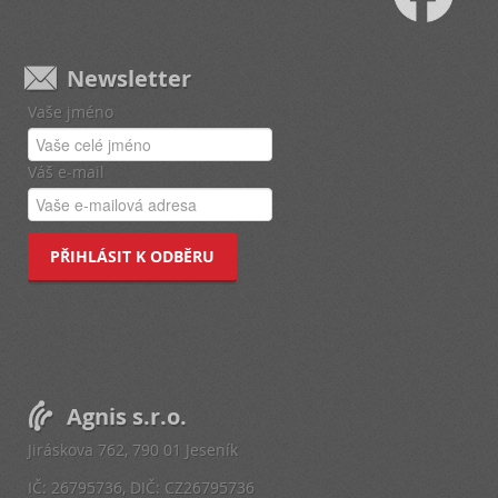
Newsletter
Vaše jméno
Váš e-mail
PŘIHLÁSIT K ODBĚRU
Agnis s.r.o.
Jiráskova 762, 790 01 Jeseník
IČ: 26795736, DIČ: CZ26795736