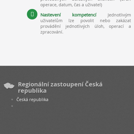
operace, datum, čas a uživatel)
Nastevení kompetencí
Jednotlivým
uživatelům lze povolit nebo zakázat
provádění jednotlivých úloh, operací a
zpracování.
Regionální zastoupení Česká
republika
Česká republika