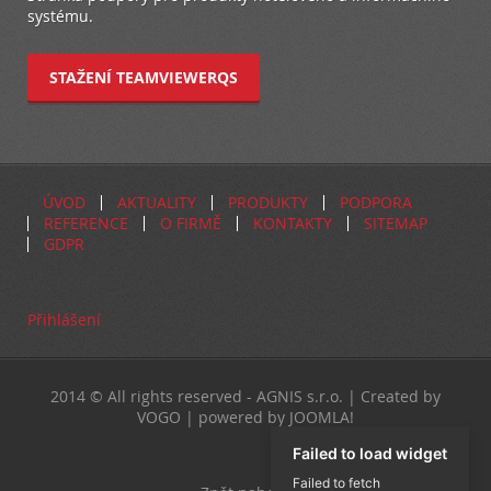
systému.
STAŽENÍ TEAMVIEWERQS
ÚVOD
AKTUALITY
PRODUKTY
PODPORA
REFERENCE
O FIRMĚ
KONTAKTY
SITEMAP
GDPR
Přihlášení
2014 © All rights reserved - AGNIS s.r.o. | Created by
VOGO | powered by JOOMLA!
Failed to load widget
Failed to fetch