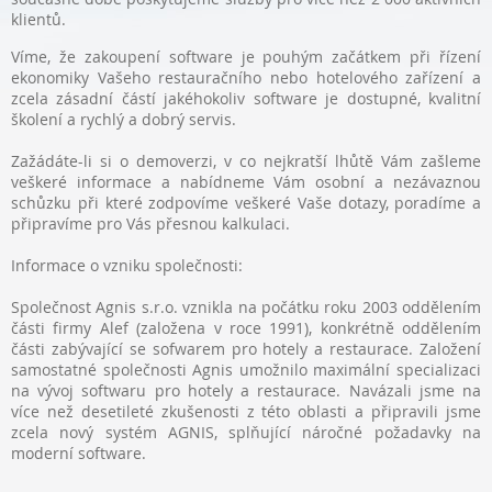
klientů.
Víme, že zakoupení software je pouhým začátkem při řízení
ekonomiky Vašeho restauračního nebo hotelového zařízení a
zcela zásadní částí jakéhokoliv software je dostupné, kvalitní
školení a rychlý a dobrý servis.
Zažádáte-li si o demoverzi, v co nejkratší lhůtě Vám zašleme
veškeré informace a nabídneme Vám osobní a nezávaznou
schůzku při které zodpovíme veškeré Vaše dotazy, poradíme a
připravíme pro Vás přesnou kalkulaci.
Informace o vzniku společnosti:
Společnost Agnis s.r.o. vznikla na počátku roku 2003 oddělením
části firmy Alef (založena v roce 1991), konkrétně oddělením
části zabývající se sofwarem pro hotely a restaurace. Založení
samostatné společnosti Agnis umožnilo maximální specializaci
na vývoj softwaru pro hotely a restaurace. Navázali jsme na
více než desetileté zkušenosti z této oblasti a připravili jsme
zcela nový systém AGNIS, splňující náročné požadavky na
moderní software.