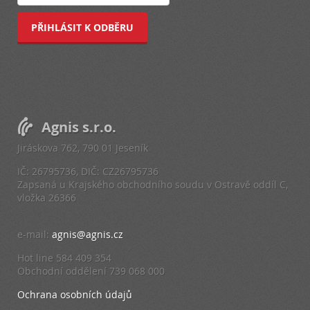
PŘIHLÁSIT K ODBĚRU
Agnis s.r.o.
Jiráskova 762, 790 01 Jeseník
IČ: 26795736, DIČ: CZ26795736
Zapsaná u Krajského obchodního soudu v Ostravě oddíl C,
vložka 26366
e-mail:
agnis@agnis.cz
Hot line 584 409 354
Obchodní oddělení 739 068 000
Ochrana osobních údajů