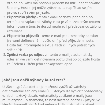
Vzhled poukazu má podobu předem na míru nadefinované
šablony. Host si jej může vytisknout a například se jím
prokázat při svém příjezdu.
Připomínka platby
- tento e-mail odchází jeden den po
termínu nezaplacené zálohy. Host je vámi zvoleným textem
informován o tom, že dosud neuhradil předepsanou zálohu
rezervace.
Připomínka příjezdů
- tento e-mail je automaticky odeslán
(ve vámi definovaném počtu dní) před příjezdem hosta.
Hosta tak informujete o aktualitách či jiných potřebných
sděleních.
Zpětná vazba po odjezdu
- tento e-mail je automaticky
odeslán (ve vámi definovaném počtu dní) po odjezdu hosta
za účelem zjištění jeho spokojenosti apod.
Jaké jsou další výhody AutoLeter?
U všech typů AutoLetter je možnost využít uživatelsky
definovatelné šablony emailů, u kterých lze vytvořit požadovaný
vzhled i textový obsah. Automaticky zasílané e-maily jsou
multijazyčné. To znamená, že host dostane odezvu v jazyce, ve
kterém komunikuje. Pokud nebude k dispozici jeho nativní