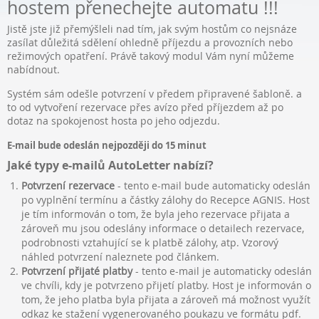
hostem přenechejte automatu !!!
Jistě jste již přemýšleli nad tím, jak svým hostům co nejsnáze
zasílat důležitá sdělení ohledně příjezdu a provozních nebo
režimových opatření. Právě takový modul Vám nyní můžeme
nabídnout.
Systém sám odešle potvrzení v předem připravené šabloně. a
to od vytvoření rezervace přes avízo před příjezdem až po
dotaz na spokojenost hosta po jeho odjezdu.
E-mail bude odeslán nejpozději do 15 minut
Jaké typy e-mailů AutoLetter nabízí?
Potvrzení rezervace
- tento e-mail bude automaticky odeslán
po vyplnění termínu a částky zálohy do Recepce AGNIS. Host
je tím informován o tom, že byla jeho rezervace přijata a
zároveň mu jsou odeslány informace o detailech rezervace,
podrobnosti vztahující se k platbě zálohy, atp. Vzorový
náhled potvrzení naleznete pod článkem.
Potvrzení přijaté platby
- tento e-mail je automaticky odeslán
ve chvíli, kdy je potvrzeno přijetí platby. Host je informován o
tom, že jeho platba byla přijata a zároveň má možnost využít
odkaz ke stažení vygenerovaného poukazu ve formátu pdf.