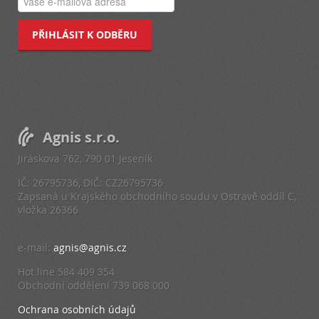
PŘIHLÁSIT K ODBĚRU
Agnis s.r.o.
Jiráskova 762, 790 01 Jeseník
IČ: 26795736, DIČ: CZ26795736
Zapsaná u Krajského obchodního soudu v Ostravě oddíl C,
vložka 26366
e-mail:
agnis@agnis.cz
Hot line 584 409 354
Obchodní oddělení 739 068 000
Ochrana osobních údajů